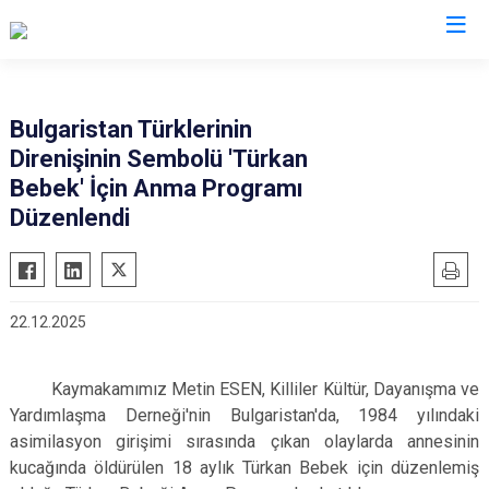
Bursa
Bulgaristan Türklerinin
Direnişinin Sembolü 'Türkan
Büyükorhan
Mustafakemalpaşa
Bebek' İçin Anma Programı
Gemlik
Mudanya
Düzenlendi
Gürsu
Nilüfer
Harmancık
Orhaneli
İnegöl
Orhangazi
22.12.2025
İznik
Osmangazi
Karacabey
Yenişehir
Kaymakamımız Metin ESEN, Killiler Kültür, Dayanışma ve
Keles
Yıldırım
Yardımlaşma Derneği'nin Bulgaristan'da, 1984 yılındaki
asimilasyon girişimi sırasında çıkan olaylarda annesinin
Kestel
kucağında öldürülen 18 aylık Türkan Bebek için düzenlemiş