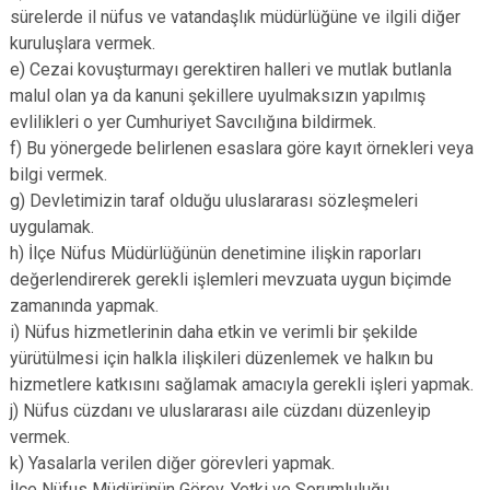
sürelerde il nüfus ve vatandaşlık müdürlüğüne ve ilgili diğer
kuruluşlara vermek.
e) Cezai kovuşturmayı gerektiren halleri ve mutlak butlanla
malul olan ya da kanuni şekillere uyulmaksızın yapılmış
evlilikleri o yer Cumhuriyet Savcılığına bildirmek.
f) Bu yönergede belirlenen esaslara göre kayıt örnekleri veya
bilgi vermek.
g) Devletimizin taraf olduğu uluslararası sözleşmeleri
uygulamak.
h) İlçe Nüfus Müdürlüğünün denetimine ilişkin raporları
değerlendirerek gerekli işlemleri mevzuata uygun biçimde
zamanında yapmak.
i) Nüfus hizmetlerinin daha etkin ve verimli bir şekilde
yürütülmesi için halkla ilişkileri düzenlemek ve halkın bu
hizmetlere katkısını sağlamak amacıyla gerekli işleri yapmak.
j) Nüfus cüzdanı ve uluslararası aile cüzdanı düzenleyip
vermek.
k) Yasalarla verilen diğer görevleri yapmak.
İlçe Nüfus Müdürünün Görev, Yetki ve Sorumluluğu