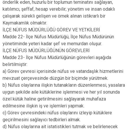
önderlik eden, huzurlu bir toplumun teminatını sağlayan,
katılımcı, şeffaf, hesap verebilir; yönetim ve insan odaklı
çalışarak sürekli gelişen ve örnek alınan istikrarlı bir
Kaymakamlık olmaktır.
İLÇE NÜFUS MÜDÜRLÜĞÜ GÖREV VE YETKİLERİ
Madde 22- İlçe Nüfus Müdürlüğü, İlçe Nüfus Müdürünün
yönetiminde yeteri kadar şef ve memurdan oluşur.
İLÇE NÜFUS MÜDÜRLÜĞÜNÜN GÖREVLERİ
Madde 23- İlçe Nüfus Müdürlüğünün görevleri aşağıda
belirtilmiştir:
a) Görev çevresi içerisinde nüfus ve vatandaşlık hizmetlerini
mevzuat çerçevesinde düzgün bir biçimde yürütmek.
b) Nüfus olaylarına ilişkin tutanakların düzenlenmesi, yasalara
uygun şekilde aile kütüklerine işlenmesi ve her yıl sonunda
özel kütük haline getirilmesini sağlayarak muhafaza
edilmesine ilişkin iş ve işlemleri yapmak.
c) Görev çevresindeki nüfus olaylarını izleyip kütüklere
geçirilmesini sağlayıcı tedbirleri almak.
d) Nüfus olaylarına ait istatistikleri tutmak ve belirlenecek