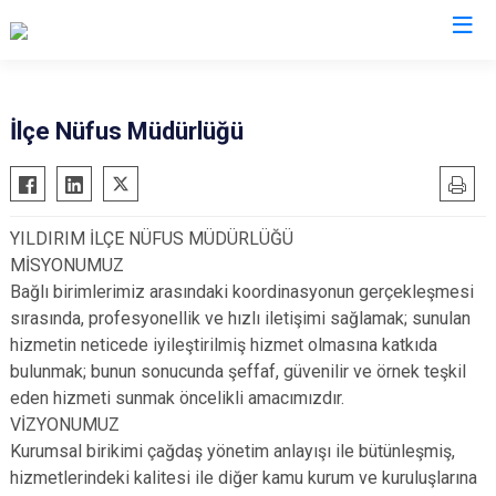
Bursa
İlçe Nüfus Müdürlüğü
Büyükorhan
Mustafakemalpaşa
Gemlik
Mudanya
YILDIRIM İLÇE NÜFUS MÜDÜRLÜĞÜ
Gürsu
Nilüfer
MİSYONUMUZ
Harmancık
Orhaneli
Bağlı birimlerimiz arasındaki koordinasyonun gerçekleşmesi
İnegöl
Orhangazi
sırasında, profesyonellik ve hızlı iletişimi sağlamak; sunulan
hizmetin neticede iyileştirilmiş hizmet olmasına katkıda
İznik
Osmangazi
bulunmak; bunun sonucunda şeffaf, güvenilir ve örnek teşkil
Karacabey
Yenişehir
eden hizmeti sunmak öncelikli amacımızdır.
Keles
Yıldırım
VİZYONUMUZ
Kestel
Kurumsal birikimi çağdaş yönetim anlayışı ile bütünleşmiş,
hizmetlerindeki kalitesi ile diğer kamu kurum ve kuruluşlarına