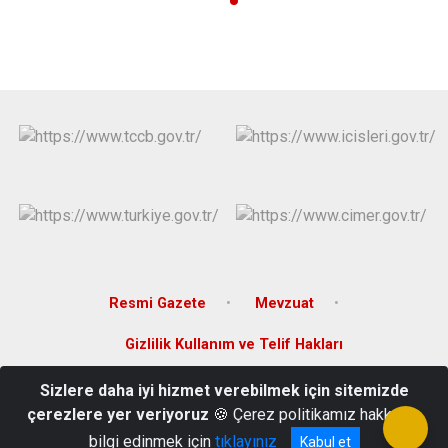
Resmi Gazete
Mevzuat
Gizlilik Kullanım ve Telif Hakları
Sizlere daha iyi hizmet verebilmek için sitemizde
Şükraniye Mah. 7.Mercan Sk. No:3 Yıldırım/BURSA
çerezlere yer veriyoruz
🍪 Çerez politikamız hakkında
0224 364 18 99
bilgi edinmek için
tıklayınız
Kabul et