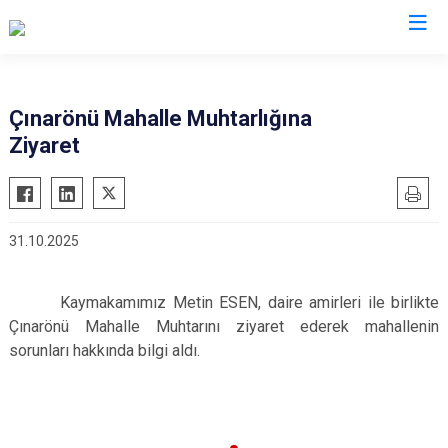
Bursa
Çınarönü Mahalle Muhtarlığına
Ziyaret
Büyükorhan
Mustafakemalpaşa
Gemlik
Mudanya
Gürsu
Nilüfer
31.10.2025
Harmancık
Orhaneli
İnegöl
Orhangazi
Kaymakamımız Metin ESEN, daire amirleri ile birlikte
İznik
Osmangazi
Çınarönü Mahalle Muhtarını ziyaret ederek mahallenin
Karacabey
Yenişehir
sorunları hakkında bilgi aldı.
Keles
Yıldırım
Kestel