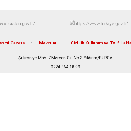
İznik
Karacabey
Keles
Kestel
esmi Gazete
Mevzuat
Gizlilik Kullanım ve Telif Hakla
Şükraniye Mah. 7.Mercan Sk. No:3 Yıldırım/BURSA
0224 364 18 99