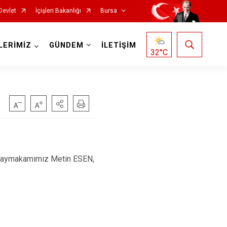
Devlet
İçişleri Bakanlığı
Bursa
LERİMİZ
GÜNDEM
İLETİŞİM
32
°C
Mustafakemalpaşa
a; Kaymakamımız Metin ESEN,
Mudanya
Nilüfer
Orhaneli
Orhangazi