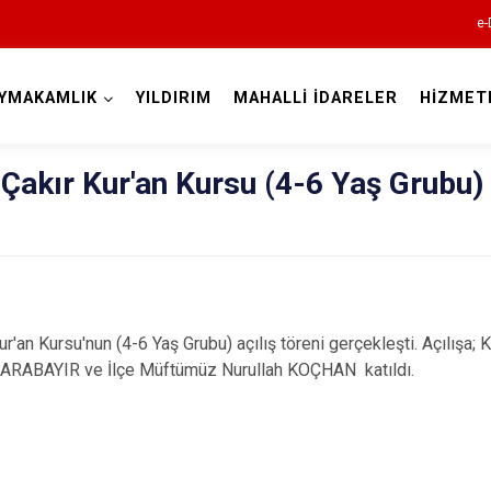
e-
YMAKAMLIK
YILDIRIM
MAHALLİ İDARELER
HİZMET
Bursa
Çakır Kur'an Kursu (4-6 Yaş Grubu)
Büyükorhan
r'an Kursu'nun (4-6 Yaş Grubu) açılış töreni gerçekleşti. Açılış
Gemlik
KARABAYIR ve İlçe Müftümüz Nurullah KOÇHAN katıldı.
Gürsu
Harmancık
İnegöl