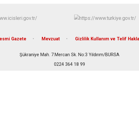
İznik
Karacabey
Keles
Kestel
esmi Gazete
Mevzuat
Gizlilik Kullanım ve Telif Hakla
Şükraniye Mah. 7.Mercan Sk. No:3 Yıldırım/BURSA
0224 364 18 99