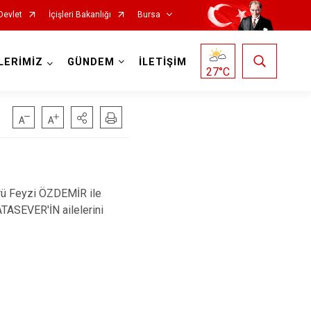
Devlet
İçişleri Bakanlığı
Bursa
LERİMİZ
GÜNDEM
İLETİŞİM
27
°C
ü Feyzi ÖZDEMİR ile
Mustafakemalpaşa
TASEVER'İN ailelerini
Mudanya
Nilüfer
Orhaneli
Orhangazi